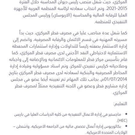
المركزي، حيث شغل منصب رئيس ديوان المحاسبة خلال الفترة
2015-2021، وتم انتخاب سعادته لرئاسة المنظمة العربية للأجهزة
العليا للرقابة المالية والمحاسبة (الاربوساي) ورئيس المجلس
التنفيذي للمنظمة.
كما شغل عدة مناصب عليا في مصرف قطر المركزي، حيث بدأ
مسيرته المهنية في قسم الائتمان والرقابة المصرفية، وانضم إلى
إدارة الاستثمار بصفته رئيساً للتداولات وإدارة استثمارات المحفظة
الاستثمارية لاحتياطي النقد الأجنبي لدى مصرف قطر المركزي، كما
قام بتأسيس مركز قطر للمعلومات الائتمانية وبالإضافة إلى واجباته
وصلاحياته كرئيس تنفيذي للمركز، وتم اسناد مسؤولية وقيادة إدارة
المخاطر المصرفية والبنكية لسعادته لدى مصرف قطر المركزي بتاريخ
01/07/2014م، بجانب تلك المهام تم تعيينه أيضا عضو في مجلس
إدارة مشاريع قطر وعضو في اللجنة التنفيذية ممثلاً لمصرف قطر
المركزي.
التعليم:
ماجستير في إدارة الاعمال التنفيذية من كلية الدراسات العليا في باريس
(HEC).
بكالوريوس إدارة أعمال تخصص مالية من الجامعة الامريكية، واشنطن –
الولايات المتحدة الامريكية.